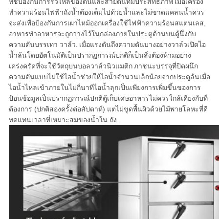
ทช์ป้องกันการรั่วไหลของดินและสายดินที่มีประสิทธิภาพ
เมื่อเครื่อง
ทำความร้อนไฟฟ้าถังน้ำต้องเต็มไปด้วยน้ำและไม่ขาดแคลนน้ำควร
จะส่งเพื่อป้องกันการเผาไหม้ออกเครื่องใช้ไฟฟ้าความร้อนสแตนเลส,
อาหารทำอาหารจะถูกวางไว้ในกล่องภายในประตูด้านบนตู้นึ่งกับ
ความดันบรรเทา วาล์ว.
เมื่อแรงดันถึงความดันบางอย่างวาล์วเปิดไอ
น้ำล้นโดยอัตโนมัติเป็นปรากฏการณ์ปกติก็เป็นสิ่งต้องห้ามอย่าง
เคร่งครัดที่จะใช้วัตถุบนบอลวาล์วนิวแมติก
ภาชนะบรรจุที่ปิดผนึก
ความดันแบบไม่ใช้ไอน้ำช่วยให้ไอน้ำจำนวนเล็กน้อยจากประตูล้นเมื่อ
ไอน้ำไหลเข้าภายในไม่กี่นาทีไอน้ำลุกเป็นเพียงการเพิ่มขึ้นของการ
ป้อนข้อมูลเป็นปรากฏการณ์ปกติตู้เก็บเศษอาหารไม่ควรใกล้เคียงกับที่
ต้องการ (ปกติสองครั้งต่อสัปดาห์) แต่ไม่ขูดพื้นผิวด้วยไม้พายโลหะที่ดี
ทดแทนเวลาที่เหมาะสมของน้ำใน ถัง.