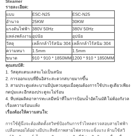
Steamer
รายละเอียด:
แบบ
ESC-N25
ESC-N25
อำนาจ
25KW
30KW
แรงดันไฟฟ้า
380V 50Hz
380V 50Hz
แหล่งพลังงาน
อุปนัย
อุปนัย
วัสดุ
เหล็กกล้าไร้สนิม 304
เหล็กกล้าไร้สนิม 304
ความหนา
1.5mm
1.5mm
ขนาด
910 * 910 * 1850MM
1200 * 910 * 1850MM
คุณสมบัติ:
1. วัสดุสแตนเลสจะไม่เป็นสนิม
2. การออกแบบที่ยืนอิสระสะดวกสบายมากขึ้น
3. สามประตูแต่ละบานมีปุ่มควบคุมเมื่อคุณต้องการใช้ประตูเดียวเพียง
กดปุ่มและอีกสองประตูจะไม่ร้อน
4. หีบห่อผลิตอาหารทะเลมีหน้าที่ในการป้อนน้ำอัตโนมัติ
ไม่ต้องกังวล
เรื่องความร้อนแห้ง
เรื่องต้องให้ความสนใจ:
การใช้ตู้นึ่งจะต้องติดตั้งสวิทช์ป้องกันการรั่วไหลตรวจสอบสายไฟฟ้า
เปลือกหอยได้อย่างมีประสิทธิภาพสายไฟควรจะแข็งแรง
ห้ามใช้สวิ