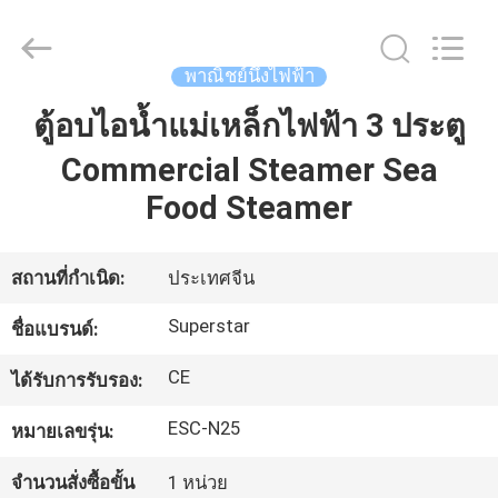
-
2026
Guangzhou
IMO
Catering
พาณิชย์นึ่งไฟฟ้า
equipments
limited.
All
ตู้อบไอน้ำแม่เหล็กไฟฟ้า 3 ประตู
บ้าน
Rights
Reserved.
Commercial Steamer Sea
Food Steamer
สินค้า
สถานที่กำเนิด:
ประเทศจีน
วิดีโอ
Superstar
ชื่อแบรนด์:
เกี่ยว
CE
ได้รับการรับรอง:
กับ
ESC-N25
หมายเลขรุ่น:
เรา
จำนวนสั่งซื้อขั้น
1 หน่วย