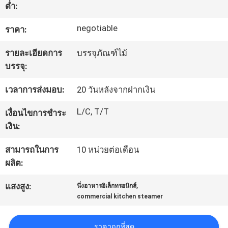
ต่ำ:
ทัวร์
negotiable
ราคา:
โรงงาน
รายละเอียดการ
บรรจุภัณฑ์ไม้
บรรจุ:
ควบคุม
เวลาการส่งมอบ:
20 วันหลังจากฝากเงิน
L/C, T/T
คุณภาพ
เงื่อนไขการชำระ
เงิน:
สามารถในการ
10 หน่วยต่อเดือน
ติดต่อ
ผลิต:
เรา
,
แสงสูง:
นึ่งอาหารอิเล็กทรอนิกส์
commercial kitchen steamer
ข่าว
ราคาถูกที่สุด