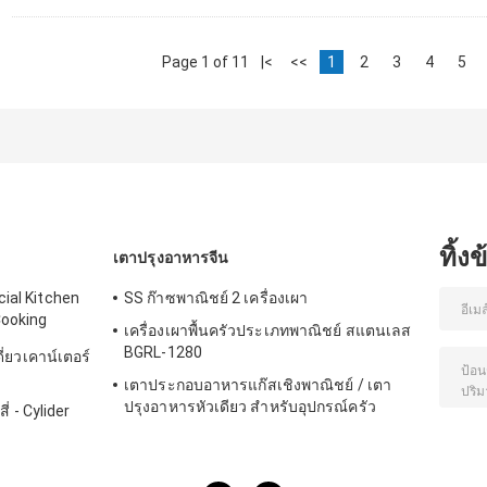
Page 1 of 11
|<
<<
1
2
3
4
5
ทิ้ง
เตาปรุงอาหารจีน
ial Kitchen
SS ก๊าซพาณิชย์ 2 เครื่องเผา
Cooking
เครื่องเผาพื้นครัวประเภทพาณิชย์ สแตนเลส
BGRL-1280
ี่ยวเคาน์เตอร์
เตาประกอบอาหารแก๊สเชิงพาณิชย์ / เตา
ปรุงอาหารหัวเดียว สำหรับอุปกรณ์ครัว
่ - Cylider