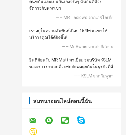
คนขยันและเป็นกันเองจริงๆ ฉันยินดีที่จะ
จัดการกับพวกเขา
—— MR Tadiows จากเอธิโอเปีย
เราอยู่ในความสัมพันธ์เกือบ 15 ปีพวกเขาให้
บริการคุณได้ดียิ่งขึ้น!
—— Mr Awais จากปากีสถาน
ยินดีต้อนรับ MR Matt มาเยี่ยมชมบริษัท KSLM
ของเรา เราชอบที่จะพบปะพูดคุยกันในธุรกิจที่ดี
—— KSLM จากกัมพูชา
สนทนาออนไลน์ตอนนี้ฉัน