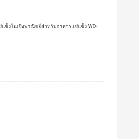
แช่แข็งในเชิงพาณิชย์สำหรับอาหารแช่แข็ง WD-