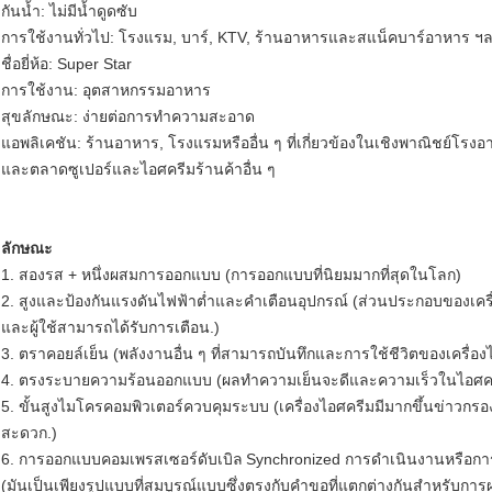
กันน้ำ: ไม่มีน้ำดูดซับ
การใช้งานทั่วไป: โรงแรม, บาร์, KTV, ร้านอาหารและสแน็คบาร์อาหาร ฯลฯ 
ชื่อยี่ห้อ: Super Star
การใช้งาน: อุตสาหกรรมอาหาร
สุขลักษณะ: ง่ายต่อการทำความสะอาด
แอพลิเคชัน: ร้านอาหาร, โรงแรมหรืออื่น ๆ ที่เกี่ยวข้องในเชิงพาณิชย์โรง
และตลาดซูเปอร์และไอศครีมร้านค้าอื่น ๆ
ลักษณะ
1. สองรส + หนึ่งผสมการออกแบบ (การออกแบบที่นิยมมากที่สุดในโลก)
2. สูงและป้องกันแรงดันไฟฟ้าต่ำและคำเตือนอุปกรณ์ (ส่วนประกอบของเครื
และผู้ใช้สามารถได้รับการเตือน.)
3. ตราคอยล์เย็น (พลังงานอื่น ๆ ที่สามารถบันทึกและการใช้ชีวิตของเครื่อ
4. ตรงระบายความร้อนออกแบบ (ผลทำความเย็นจะดีและความเร็วในไอศครีมก
5. ขั้นสูงไมโครคอมพิวเตอร์ควบคุมระบบ (เครื่องไอศครีมมีมากขึ้นข่าวกรอ
สะดวก.)
6. การออกแบบคอมเพรสเซอร์ดับเบิล
Synchronized การดำเนินงานหรือกา
(มันเป็นเพียงรูปแบบที่สมบูรณ์แบบซึ่งตรงกับคำขอที่แตกต่างกันสำหรับการ