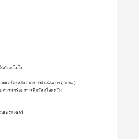
ในถังจะไม่ไป
ะอาดเครื่องหลังจากการดำเนินการทุกเย็น.)
รียมความพร้อมการเพิ่มวัสดุไอศครีม
งคอมเพรสเซอร์