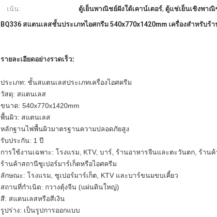
เน้น:
ตู้เย็นพาณิชย์ฝังใต้เคาน์เตอร์
,
ตู้แช่เย็นเชิงพาณิ
BQ336 สแตนเลสชั้นประเภทไอศกรีม 540x770x1420mm เครื่องสำหรับร้าน
รายละเอียดอย่างรวดเร็ว:
ประเภท: ชั้นสแตนเลสประเภทเครื่องไอศครีม
วัสดุ: สแตนเลส
ขนาด: 540x770x1420mm
พื้นผิว: สแตนเลส
หลักฐานไฟพื้นผิวมาตรฐานความปลอดภัยสูง
รับประกัน: 1 ปี
การใช้งานเฉพาะ: โรงแรม, KTV, บาร์, ร้านอาหารจีนและตะวันตก, ร้านค้
ร้านค้าสถานีซูเปอร์มาร์เก็ตหรือไอศครีม
ลักษณะ: โรงแรม, ซูเปอร์มาร์เก็ต, KTV และบาร์ขนมขบเคี้ยว
สถานที่กำเนิด: กวางตุ้งจีน (แผ่นดินใหญ่)
สี: สแตนเลสหรือสีเงิน
รูปร่าง: เป็นรูปการออกแบบ