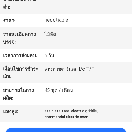
ต่ำ:
ทัวร์
negotiable
ราคา:
โรงงาน
รายละเอียดการ
ไม้อัด
บรรจุ:
ควบคุม
เวลาการส่งมอบ:
5 วัน
คุณภาพ
เงื่อนไขการชำระ
สหภาพตะวันตก l/c T/T
เงิน:
ติดต่อ
สามารถในการ
45 ชุด / เดือน
ผลิต:
เรา
,
แสงสูง:
stainless steel electric griddle
commercial electric oven
ข่าว