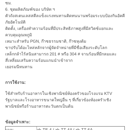
ซม.
6. ชุดผลิตภัณฑ์ของ บริษัท ฯ
ตัวถังสเตนเลสสตีลแข็งแรงทนทานติดทนนานพร้อมระบบป้องกันอัคคี
ภัยอัตโนมัติ
ติดตั้ง, เครื่องทำความร้อนที่มีประสิทธิภาพสูงที่มีสวิตช์แยกและ
ควบคุมอุณหภูมิ
เหมาะสำหรับ PGN, ก๊าซธรรมชาติ, ก๊าซหุงต้ม
ขาปรับได้อะไหล่หลักจากผู้จัดจำหน่ายที่มีชื่อเสียงระดับโลก
เหล็กกล้าไร้สนิมสามารถ 201 # หรือ 304 # จานร้อนที่มีกลมและ
สี่เหลี่ยมเสริมความร้อนแกนนำเข้าจาก
เยอรมนีทนทาน
การใช้งาน:
ใช้สำหรับร้านอาหารในเชิงพาณิชย์ห้องครัวของโรงแรม KTV
รัฐบาลและโรงอาหารขนาดใหญ่อื่น ๆ ที่เกี่ยวข้องห้องครัวเชิง
พาณิชย์หรือร้านอาหารตะวันตกเป็นต้น
ข้อมูลจำเพาะ:
แบบ
zh-TE-4 / zh-TT-4A / zh-TT-6A