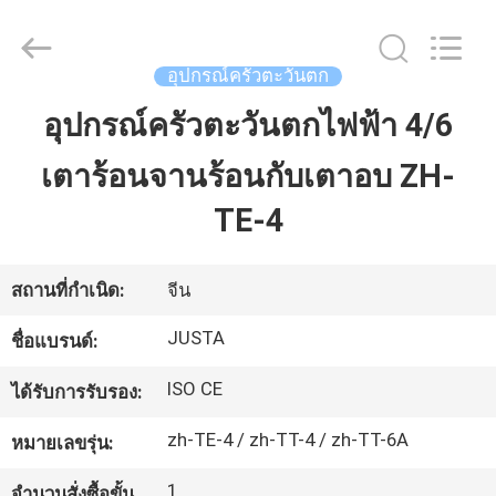
-
2026
Guangzhou
IMO
Catering
อุปกรณ์ครัวตะวันตก
equipments
limited.
All
อุปกรณ์ครัวตะวันตกไฟฟ้า 4/6
บ้าน
Rights
Reserved.
เตาร้อนจานร้อนกับเตาอบ ZH-
สินค้า
TE-4
วิดีโอ
สถานที่กำเนิด:
จีน
JUSTA
ชื่อแบรนด์:
เกี่ยว
ISO CE
ได้รับการรับรอง:
กับ
zh-TE-4 / zh-TT-4 / zh-TT-6A
หมายเลขรุ่น:
เรา
1
จำนวนสั่งซื้อขั้น