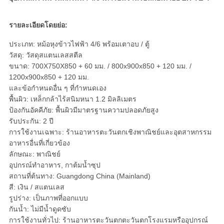
รายละเอียดโดยย่อ:
ประเภท: หม้อหุงข้าวไฟฟ้า 4/6 พร้อมเตาอบ / ตู้
วัสดุ: วัสดุสแตนเลสสตีล
ขนาด: 700X750X850 + 60 มม. / 800x900x850 + 120 มม. /
1200x900x850 + 120 มม.
และข้อกำหนดอื่น ๆ ที่กำหนดเอง
พื้นผิว: เหล็กกล้าไร้สนิมหนา 1.2 มิลลิเมตร
ป้องกันอัคคีภัย: พื้นผิวมีมาตรฐานความปลอดภัยสูง
รับประกัน: 2 ปี
การใช้งานเฉพาะ: ร้านอาหารตะวันตกเชิงพาณิชย์และอุตสาหกรรม
อาหารอื่นที่เกี่ยวข้อง
ลักษณะ: พาณิชย์
อุปกรณ์ทำอาหาร, กาต้มน้ำซุป
สถานที่ต้นทาง: Guangdong China (Mainland)
สี: เงิน / สแตนเลส
รูปร่าง: เป็นภาพที่ออกแบบ
กันน้ำ: ไม่มีน้ำดูดซับ
การใช้งานทั่วไป: ร้านอาหารตะวันตกตะวันตกโรงแรมหรืออุปกรณ์