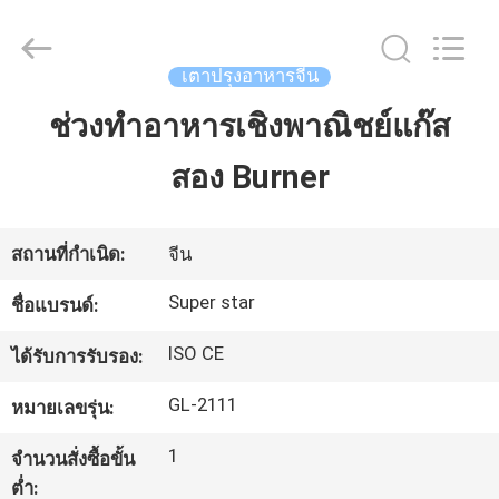
-
2026
Guangzhou
IMO
Catering
เตาปรุงอาหารจีน
equipments
limited.
All
ช่วงทำอาหารเชิงพาณิชย์แก๊ส
บ้าน
Rights
Reserved.
สอง Burner
สินค้า
สถานที่กำเนิด:
จีน
วิดีโอ
Super star
ชื่อแบรนด์:
ISO CE
ได้รับการรับรอง:
เกี่ยว
GL-2111
หมายเลขรุ่น:
กับ
1
จำนวนสั่งซื้อขั้น
เรา
ต่ำ: