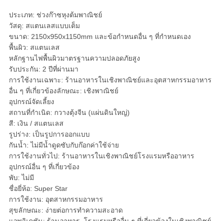
ประเภท: ช่วงก๊าซหุงต้มพาณิชย์
วัสดุ: สแตนเลสแบบเต็ม
ขนาด: 2150x950x1150mm และข้อกำหนดอื่น ๆ ที่กำหนดเอง
พื้นผิว: สแตนเลส
หลักฐานไฟพื้นผิวมาตรฐานความปลอดภัยสูง
รับประกัน: 2 ปีที่ผ่านมา
การใช้งานเฉพาะ: ร้านอาหารในเชิงพาณิชย์และอุตสาหกรรมอาหาร
อื่น ๆ ที่เกี่ยวข้องลักษณะ: เชิงพาณิชย์
อุปกรณ์จัดเลี้ยง
สถานที่กำเนิด: กวางตุ้งจีน (แผ่นดินใหญ่)
สี: เงิน / สแตนเลส
รูปร่าง: เป็นรูปการออกแบบ
กันน้ำ: ไม่มีน้ำดูดซับกับก๊อกค่าใช้จ่าย
การใช้งานทั่วไป: ร้านอาหารในเชิงพาณิชย์โรงแรมหรืออาหาร
อุปกรณ์อื่น ๆ ที่เกี่ยวข้อง
พับ: ไม่มี
ชื่อยี่ห้อ: Super Star
การใช้งาน: อุตสาหกรรมอาหาร
สุขลักษณะ: ง่ายต่อการทำความสะอาด