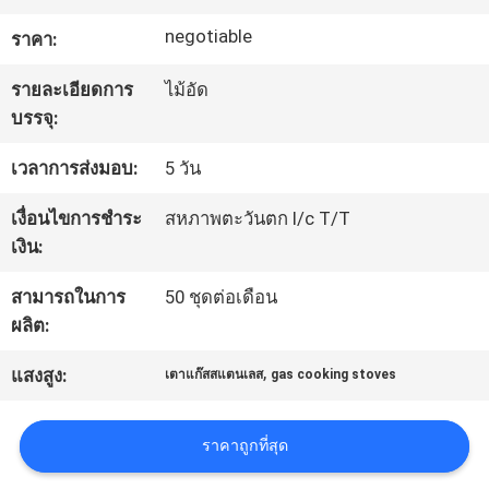
negotiable
ราคา:
ทัวร์
รายละเอียดการ
ไม้อัด
โรงงาน
บรรจุ:
เวลาการส่งมอบ:
5 วัน
ควบคุม
เงื่อนไขการชำระ
สหภาพตะวันตก l/c T/T
คุณภาพ
เงิน:
สามารถในการ
50 ชุดต่อเดือน
ติดต่อ
ผลิต:
,
เรา
แสงสูง:
เตาแก๊สสแตนเลส
gas cooking stoves
ราคาถูกที่สุด
ข่าว