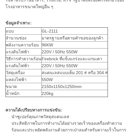
ใช้สำหรับร้านอาหาร, โรงแรม, KTV รัฐบาลและองค์กรที่เกี่ยวข้อง
โรงอาหารขนาดใหญ่อื่น ๆ
ข้อมูลจำเพาะ:
แบบ
GL-2111
จำนวนช่อง
มาตรฐานหรือตามคำขอของลูกค้า
พลังงานความร้อน
96KW
แรงดันไฟฟ้า
220V / 50Hz 550W
วิธีการทำความร้อน
Firebrick ที่แข็งแกร่งและแกนเตา
แรงดันไฟฟ้า
220V / 50Hz 550W
วัสดุเครื่อง
สแตนเลสแบบเต็ม 201 # หรือ 304 #
แหล่งไฟฟ้า
550W
ขนาด
2150x1150x1250mm
น้ำหนัก
220kg
ความได้เปรียบทางการแข่งขัน:
นำซูเปอร์คุณภาพวัสดุสแตนเลส
ประสิทธิภาพในการทำงานได้อย่างรวดเร็วของเครื่องทำความ
ร้อนและประหยัดพลังงานด้วยการเป่าลมสำหรับความเร็วในการ