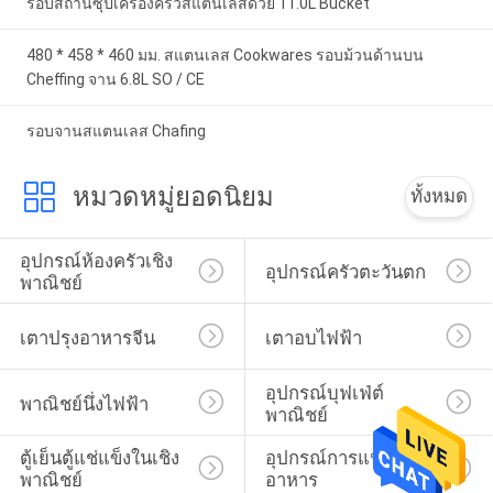
รอบสถานีซุปเครื่องครัวสแตนเลสด้วย 11.0L Bucket
480 * 458 * 460 มม. สแตนเลส Cookwares รอบม้วนด้านบน
Cheffing จาน 6.8L SO / CE
รอบจานสแตนเลส Chafing
หมวดหมู่ยอดนิยม
ทั้งหมด
อุปกรณ์ห้องครัวเชิง
อุปกรณ์ครัวตะวันตก
พาณิชย์
เตาปรุงอาหารจีน
เตาอบไฟฟ้า
อุปกรณ์บุฟเฟ่ต์
พาณิชย์นึ่งไฟฟ้า
พาณิชย์
ตู้เย็นตู้แช่แข็งในเชิง
อุปกรณ์การแปรรูป
พาณิชย์
อาหาร