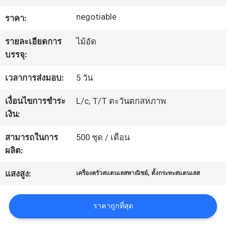
negotiable
ราคา:
ทัวร์
รายละเอียดการ
ไม้อัด
โรงงาน
บรรจุ:
เวลาการส่งมอบ:
5 วัน
ควบคุม
เงื่อนไขการชำระ
L/c, T/T ตะวันตกสหภาพ
คุณภาพ
เงิน:
สามารถในการ
500 ชุด / เดือน
ติดต่อ
ผลิต:
,
เรา
แสงสูง:
เครื่องครัวสแตนเลสพาณิชย์
ตั้งกระทะสแตนเลส
ราคาถูกที่สุด
ข่าว