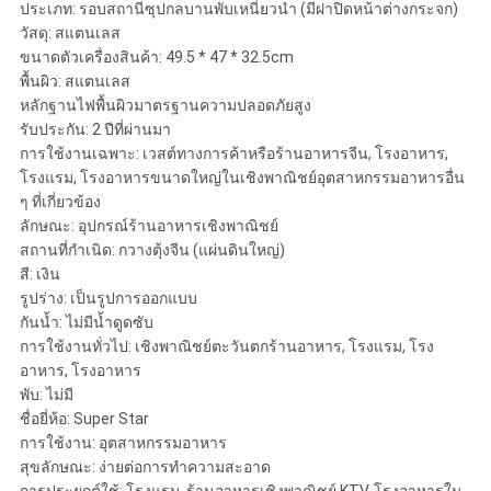
ประเภท: รอบสถานีซุปกลบานพับเหนี่ยวนำ (มีฝาปิดหน้าต่างกระจก)
วัสดุ: สแตนเลส
ขนาดตัวเครื่องสินค้า: 49.5 * 47 * 32.5cm
พื้นผิว: สแตนเลส
หลักฐานไฟพื้นผิวมาตรฐานความปลอดภัยสูง
รับประกัน: 2 ปีที่ผ่านมา
การใช้งานเฉพาะ: เวสต์ทางการค้าหรือร้านอาหารจีน, โรงอาหาร,
โรงแรม, โรงอาหารขนาดใหญ่ในเชิงพาณิชย์อุตสาหกรรมอาหารอื่น
ๆ ที่เกี่ยวข้อง
ลักษณะ: อุปกรณ์ร้านอาหารเชิงพาณิชย์
สถานที่กำเนิด: กวางตุ้งจีน (แผ่นดินใหญ่)
สี: เงิน
รูปร่าง: เป็นรูปการออกแบบ
กันน้ำ: ไม่มีน้ำดูดซับ
การใช้งานทั่วไป: เชิงพาณิชย์ตะวันตกร้านอาหาร, โรงแรม, โรง
อาหาร, โรงอาหาร
พับ: ไม่มี
ชื่อยี่ห้อ: Super Star
การใช้งาน: อุตสาหกรรมอาหาร
สุขลักษณะ: ง่ายต่อการทำความสะอาด