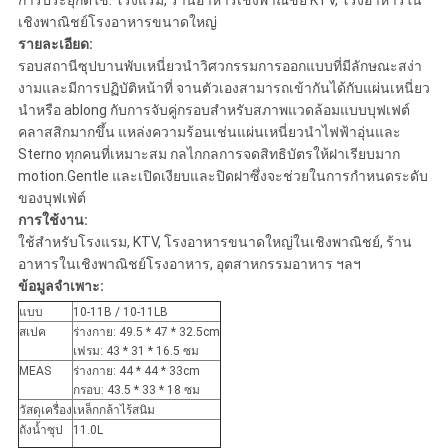
การประยุกต์ใช้: โรงแรม, ร้านอาหารเชิงพาณิชย์ KTV, โรงอาหารใน
เชิงพาณิชย์โรงอาหารขนาดใหญ่
รายละเอียด:
รอบสถานีซุปบานพับเหนี่ยวนำวิศวกรรมการออกแบบที่มีลักษณะสง่า
งามและมีการปฏิบัติหน้าที่ จานตัวเองสามารถเข้ากันได้กับแผ่นเหนี่ยว
นำหรือ ablong กับการจับคู่กรอบสำหรับสภาพแวดล้อมแบบบุฟเฟต์
คลาสสิกมากขึ้น แหล่งความร้อนเช่นแผ่นเหนี่ยวนำไฟฟ้าอุ่นและ
Sterno ทุกคนที่เหมาะสม กลไกกลการจดสิทธิบัตรให้ฝาเรียบมาก
motion.Gentle และเปิดเงียบและปิดฝาซึ่งจะช่วยในการกำหนดระดับ
ของบุฟเฟ่ต์
การใช้งาน:
ใช้สำหรับโรงแรม, KTV, โรงอาหารขนาดใหญ่ในเชิงพาณิชย์, ร้าน
อาหารในเชิงพาณิชย์โรงอาหาร, อุตสาหกรรมอาหาร ฯลฯ
ข้อมูลจำเพาะ:
แบบ
10-11B / 10-11LB
สเปค
ร่างกาย: 49.5 * 47 * 32.5cm
เฟรม: 43 * 31 * 16.5 ซม
MEAS
ร่างกาย: 44 * 44 * 33cm
กรอบ: 43.5 * 33 * 18 ซม
วัสดุเครื่อง
เหล็กกล้าไร้สนิม
ถังน้ำซุป
11.0L