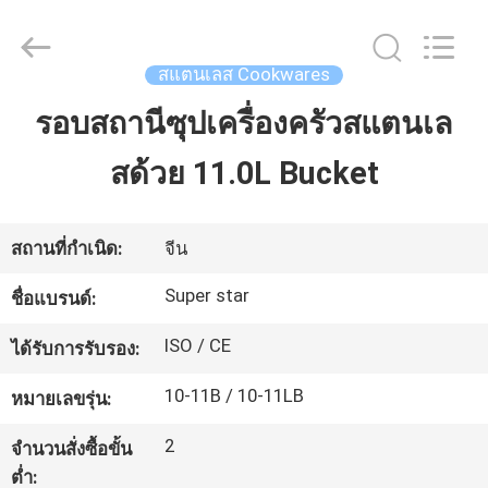
-
2026
Guangzhou
IMO
Catering
สแตนเลส Cookwares
equipments
limited.
All
รอบสถานีซุปเครื่องครัวสแตนเล
บ้าน
Rights
Reserved.
สด้วย 11.0L Bucket
สินค้า
สถานที่กำเนิด:
จีน
วิดีโอ
Super star
ชื่อแบรนด์:
ISO / CE
ได้รับการรับรอง:
เกี่ยว
10-11B / 10-11LB
หมายเลขรุ่น:
กับ
2
จำนวนสั่งซื้อขั้น
เรา
ต่ำ: