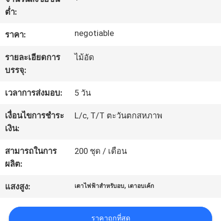
ต่ำ:
ทัวร์
negotiable
ราคา:
โรงงาน
รายละเอียดการ
ไม้อัด
บรรจุ:
ควบคุม
เวลาการส่งมอบ:
5 วัน
คุณภาพ
เงื่อนไขการชำระ
L/c, T/T ตะวันตกสหภาพ
เงิน:
ติดต่อ
สามารถในการ
200 ชุด / เดือน
ผลิต:
เรา
,
แสงสูง:
เตาไฟฟ้าสำหรับอบ
เตาอบเค้ก
ข่าว
ราคาถูกที่สุด