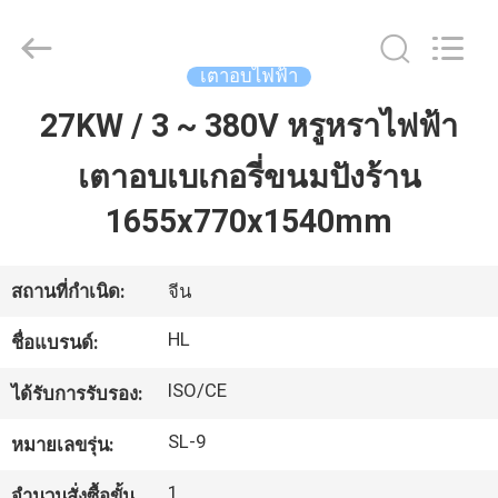
-
2026
Guangzhou
IMO
Catering
เตาอบไฟฟ้า
equipments
limited.
All
27KW / 3 ~ 380V หรูหราไฟฟ้า
บ้าน
Rights
Reserved.
เตาอบเบเกอรี่ขนมปังร้าน
สินค้า
1655x770x1540mm
วิดีโอ
สถานที่กำเนิด:
จีน
HL
ชื่อแบรนด์:
เกี่ยว
ISO/CE
ได้รับการรับรอง:
กับ
SL-9
หมายเลขรุ่น:
เรา
1
จำนวนสั่งซื้อขั้น