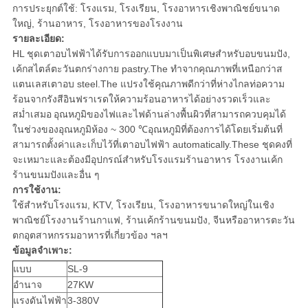
การประยุกต์ใช้: โรงแรม, โรงเรียน, โรงอาหารเชิงพาณิชย์ขนาด
ใหญ่, ร้านอาหาร, โรงอาหารของโรงงาน
รายละเอียด:
HL ชุดเตาอบไฟฟ้าได้รับการออกแบบมาเป็นพิเศษสำหรับอบขนมปัง,
เค้กสไตล์ตะวันตกร่างกาย pastry.The ทำจากคุณภาพที่เหนือกว่าส
แตนเลสเตาอบ steel.The แปรงใช้คุณภาพดีกว่าที่ห่างไกลท่อความ
ร้อนจากรังสีอินฟราเรดให้ความร้อนอาหารได้อย่างรวดเร็วและ
สม่ำเสมอ
อุณหภูมิของไฟและไฟด้านล่างพื้นผิวที่สามารถควบคุมได้
ในช่วงของอุณหภูมิห้อง ~ 300 ℃อุณหภูมิที่ต้องการได้โดยเริ่มต้นที่
สามารถตั้งค่าและเก็บไว้ที่เตาอบไฟฟ้า automatically.These ชุดคงที่
จะเหมาะและต้องมีอุปกรณ์สำหรับโรงแรมร้านอาหาร โรงงานเค้ก
ร้านขนมปังและอื่น ๆ
การใช้งาน:
ใช้สำหรับโรงแรม, KTV, โรงเรียน, โรงอาหารขนาดใหญ่ในเชิง
พาณิชย์โรงงานร้านกาแฟ, ร้านเค้กร้านขนมปัง, จีนหรืออาหารตะวัน
ตกอุตสาหกรรมอาหารที่เกี่ยวข้อง ฯลฯ
ข้อมูลจำเพาะ:
แบบ
SL-9
อำนาจ
27KW
แรงดันไฟฟ้า
3-380V