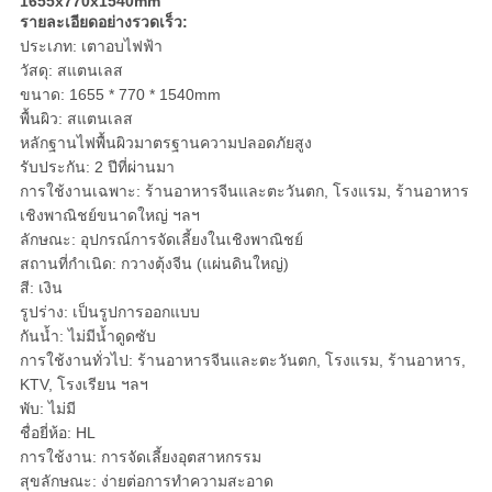
1655x770x1540mm
รายละเอียดอย่างรวดเร็ว:
ประเภท: เตาอบไฟฟ้า
วัสดุ: สแตนเลส
ขนาด: 1655 * 770 * 1540mm
พื้นผิว: สแตนเลส
หลักฐานไฟพื้นผิวมาตรฐานความปลอดภัยสูง
รับประกัน: 2 ปีที่ผ่านมา
การใช้งานเฉพาะ: ร้านอาหารจีนและตะวันตก, โรงแรม, ร้านอาหาร
เชิงพาณิชย์ขนาดใหญ่ ฯลฯ
ลักษณะ: อุปกรณ์การจัดเลี้ยงในเชิงพาณิชย์
สถานที่กำเนิด: กวางตุ้งจีน (แผ่นดินใหญ่)
สี: เงิน
รูปร่าง: เป็นรูปการออกแบบ
กันน้ำ: ไม่มีน้ำดูดซับ
การใช้งานทั่วไป: ร้านอาหารจีนและตะวันตก, โรงแรม, ร้านอาหาร,
KTV, โรงเรียน ฯลฯ
พับ: ไม่มี
ชื่อยี่ห้อ: HL
การใช้งาน: การจัดเลี้ยงอุตสาหกรรม
สุขลักษณะ: ง่ายต่อการทำความสะอาด