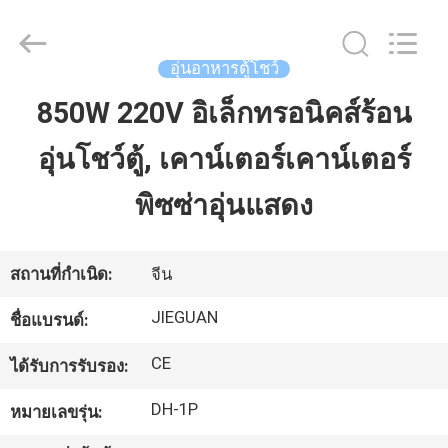
-
2026
Guangzhou
IMO
Catering
อุ่นอาหารตู้โชว์
equipments
limited.
All
850W 220V อิเล็กทรอนิคส์ร้อน
บ้าน
Rights
Reserved.
อุ่นโชว์ตู้, เคาน์เตอร์เคาน์เตอร์
สินค้า
พิซซ่าอุ่นแสดง
วิดีโอ
สถานที่กำเนิด:
จีน
JIEGUAN
ชื่อแบรนด์:
เกี่ยว
CE
ได้รับการรับรอง:
กับ
DH-1P
หมายเลขรุ่น:
เรา