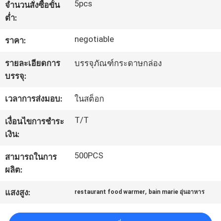
5pcs
จำนวนสั่งซื้อขั้น
ต่ำ:
ทัวร์
negotiable
ราคา:
โรงงาน
รายละเอียดการ
บรรจุภัณฑ์กระดาษกล่อง
บรรจุ:
ควบคุม
เวลาการส่งมอบ:
ในสต็อก
คุณภาพ
T/T
เงื่อนไขการชำระ
เงิน:
ติดต่อ
500PCS
สามารถในการ
เรา
ผลิต:
,
แสงสูง:
restaurant food warmer
bain marie อุ่นอาหาร
ข่าว