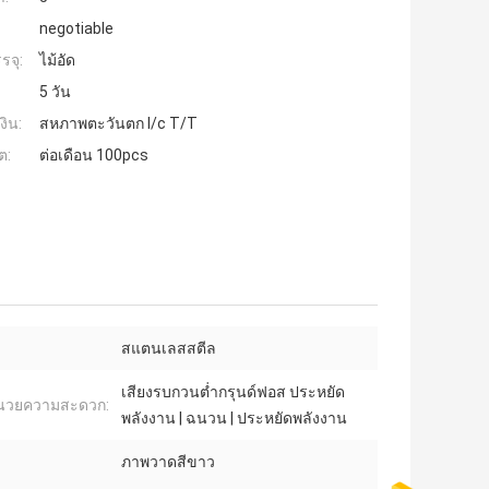
negotiable
รจุ:
ไม้อัด
5 วัน
งิน:
สหภาพตะวันตก l/c T/T
ต:
ต่อเดือน 100pcs
สแตนเลสสตีล
เสียงรบกวนต่ำกรุนด์ฟอส ประหยัด
ำนวยความสะดวก:
พลังงาน | ฉนวน | ประหยัดพลังงาน
ภาพวาดสีขาว