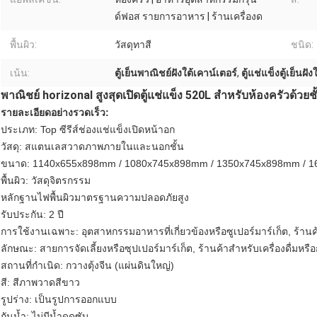
ด์ฟอส รายการอาหาร | ร้านเครื่องด
พื้นผิว:
วัสดุทาสี
ชนิด:
เน้น:
ตู้เย็นพาณิชย์ฝังใต้เคาน์เตอร์
,
ตู้แช่แข็งตู้เย็นฝั
พาณิชย์ horizonal สูงสุดเปิดตู้แช่แข็ง 520L สำหรับห้องครัวด้วยช
รายละเอียดอย่างรวดเร็ว:
ประเภท: Top ซีรีส์ช่องแช่แข็งเปิดหน้าอก
วัสดุ: สแตนเลสวาดภาพภายในและนอกชั้น
ขนาด: 1140x655x898mm / 1080x745x898mm / 1350x745x898mm / 
พื้นผิว: วัสดุจิตรกรรม
หลักฐานไฟพื้นผิวมาตรฐานความปลอดภัยสูง
รับประกัน: 2 ปี
การใช้งานเฉพาะ: อุตสาหกรรมอาหารที่เกี่ยวข้องหรือซูเปอร์มาร์เก็ต, ร้าน
ลักษณะ: สายการจัดเลี้ยงหรือซุปเปอร์มาร์เก็ต, ร้านค้าสำหรับเครื่องดื่มหรือ
สถานที่กำเนิด: กวางตุ้งจีน (แผ่นดินใหญ่)
สี: สีภาพวาดสีขาว
รูปร่าง: เป็นรูปการออกแบบ
กันน้ำ: ไม่มีน้ำดูดซับ