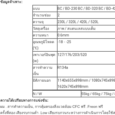
ข้อมูลจำเพาะ:
แบบ
BC / BD-230 BC / BD-320 BC / BD-4
จำนวนช่อง
2
ความจุ
230L / 320L / 420L / 520L
วัสดุเครื่อง
ภาพ / สแตนเลสแบบเต็ม
ความหนา
0.6mm
อุณหภูมิโหลด
-18 - -25
(℃)
เพาเวอร์อินพุต
127/176/203/520
(w)
สารทำความ
R134a
เย็น
มิติภายนอก
1140x655x898mm / 1080x745x89
1620x745x898mm
N / W
55kg / 65kg / 75kg /
ความได้เปรียบทางการแข่งขัน:
ผม .
สารทำความเย็น, การคุ้มครองสิ่งแวดล้อม CFC ฟรี .Freon ฟรี
ครั้งที่สอง
เสียงรบกวนต่ำ .Low เสียงรบกวนระหว่างการดำเนินการโดยใช้