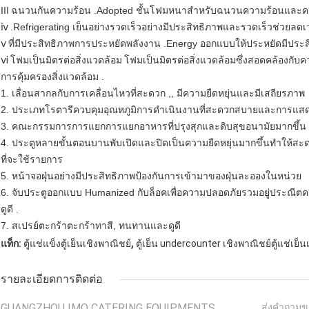
III
ฉนวนกันความร้อน .Adopted ชั้นโฟมหนาสำหรับฉนวนความร้อนและค
ⅳ
.Refrigerating เย็นอย่างรวดเร็วอย่างมีประสิทธิภาพและรวดเร็วช่วย
ⅴ
ที่มีประสิทธิภาพการประหยัดพลังงาน .Energy ออกแบบให้ประหยัดมีประ
ⅵ
โฟมเป็นมิตรต่อสิ่งแวดล้อม
โฟมเป็นมิตรต่อสิ่งแวดล้อมซึ่งสอดคล้องกั
การคุ้มครองสิ่งแวดล้อม .
1. เลื่อนสากลกับการเคลื่อนไหวที่สะดวก ,, มีความยืดหยุ่นและมีเสถียรภาพ
2. ประเภทโรตารีควบคุมอุณหภูมิการดำเนินงานที่สะดวกสบายและการแสด
3. คณะกรรมการการแยกการแยกอาหารที่ปรุงสุกและดิบสุขอนามัยมากขึ้น
4. ประตูหลายขั้นตอนบานพับเปิดและปิดเป็นความยืดหยุ่นมากขึ้นทำให้สะ
ที่จะใช้รายการ
5. หน้าจอฝุ่นอย่างมีประสิทธิภาพป้องกันการเข้ามาของฝุ่นละอองในหน่วย
6. จับประตูออกแบบ Humanized กับล็อคเพื่อความปลอดภัยรวมอยู่ประณี
ดูดี .
7. สเปรย์ตะกร้าตะกร้าทาสี, ทนทานและดูดี
,
แท็ก:
ตู้แช่แข็งตู้เย็นเชิงพาณิชย์
ตู้เย็น undercounter เชิงพาณิชย์ตู้แช่เย็
รายละเอียดการติดต่อ
GUANGZHOU IMO CATERING EQUIPMENTS
ส่งคำถามข