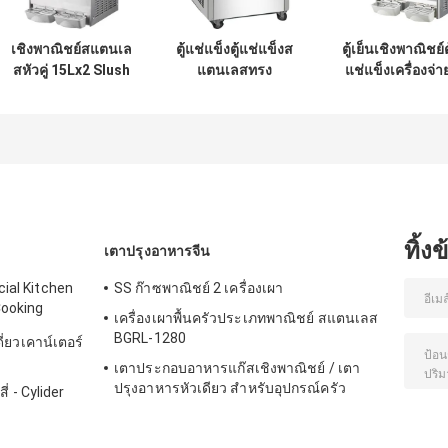
เชิงพาณิชย์สแตนเล
ตู้แช่แข็งตู้แช่แข็งส
ตู้เย็นเชิงพาณิชย์ตู
สหัวคู่ 15Lx2 Slush
แตนเลสทรง
แช่แข็งเครื่องจ่า
Machine
สี่เหลี่ยมทอดโรล
เครื่องดื่มถังคู่ตู้น้
ไอศครีมทอด
ผลไม้ 2x18L
ทิ้ง
เตาปรุงอาหารจีน
ial Kitchen
SS ก๊าซพาณิชย์ 2 เครื่องเผา
Cooking
เครื่องเผาพื้นครัวประเภทพาณิชย์ สแตนเลส
BGRL-1280
ี่ยวเคาน์เตอร์
เตาประกอบอาหารแก๊สเชิงพาณิชย์ / เตา
ปรุงอาหารหัวเดียว สำหรับอุปกรณ์ครัว
่ - Cylider