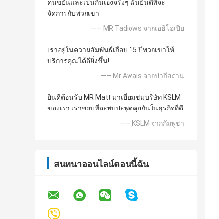
คนขยันและเป็นกันเองจริงๆ ฉันยินดีที่จะ
จัดการกับพวกเขา
—— MR Tadiows จากเอธิโอเปีย
เราอยู่ในความสัมพันธ์เกือบ 15 ปีพวกเขาให้
บริการคุณได้ดียิ่งขึ้น!
—— Mr Awais จากปากีสถาน
ยินดีต้อนรับ MR Matt มาเยี่ยมชมบริษัท KSLM
ของเรา เราชอบที่จะพบปะพูดคุยกันในธุรกิจที่ดี
—— KSLM จากกัมพูชา
สนทนาออนไลน์ตอนนี้ฉัน