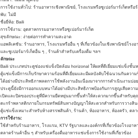
การใช้งานทั่วไป: ร้านอาหารเชิงพาณิชย์, โรงแรมหรือซูเปอร์มาร์เก็ตหรือร้
พับ: ไม่มี
ชื่อยี่ห้อ: Baili
การใช้งาน: อุตสาหกรรมอาหารหรือซูเปอร์มาร์เก็ต
สุขลักษณะ: ง่ายต่อการทำความสะอาด
แอพลิเคชัน: ร้านอาหาร, โรงแรมหรืออื่น ๆ ที่เกี่ยวข้องในเชิงพาณิชย์โรง
และซูเปอร์มาร์เก็ตอื่น ๆ , ร้านค้าสำหรับเครื่องดื่ม ฯลฯ
ลักษณะ
Baili ประเภทประตูช่องแช่แข็งปิดล้อม horizonal ให้ผลที่ดีเยี่ยมแช่แข็งชั
ตู้แช่แข็งมีการเก็บรักษาความร้อนที่ดีเยี่ยมและมีผลบังคับใช้ฉนวนกันความ
ได้อย่างมีประสิทธิภาพลดการใช้พลังงานอันเนื่องมาจากการดำเนินงานบ่
ประตูนี้ยังมีการออกแบบหนาได้อย่างมีประสิทธิภาพป้องกันการสูญเสียควา
เปิดและปิดของประตูที่มีความยืดหยุ่นมากขึ้นทำให้สะดวกมากขึ้นสำหรับคุ
ตะกร้าพลาสติกภายในกรมทรัพย์สินทางปัญญาให้สะดวกสำหรับการวางสินค
ตู้แช่แข็งเหมาะสำหรับห้างสรรพสินค้า, ร้านค้า, ห้องอาหาร, ห้องครัว, 
การใช้งาน:
ใช้สำหรับร้านอาหาร, โรงแรม, KTV รัฐบาลและองค์กรที่เกี่ยวข้องโรงอาห
ตลาดร้านค้าอื่น ๆ สำหรับเครื่องดื่มอาหารแช่แข็งการใช้งานที่เกี่ยวข้อง